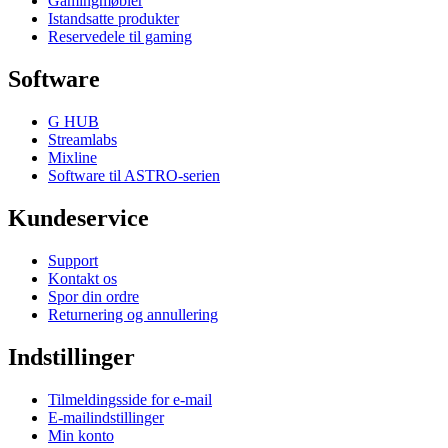
Gamingmøbler
Istandsatte produkter
Reservedele til gaming
Software
G HUB
Streamlabs
Mixline
Software til ASTRO-serien
Kundeservice
Support
Kontakt os
Spor din ordre
Returnering og annullering
Indstillinger
Tilmeldingsside for e-mail
E-mailindstillinger
Min konto