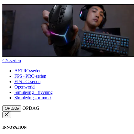
G5-serien
ASTRO-serien
FPS - PRO-serien
FPS - G-serien
Openworld
Simulering – flyvning
Simulering – rummet
OPDAG
OPDAG
INNOVATION