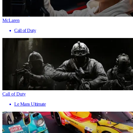
McLaren
Call of Duty
Call of Duty
Le Mans Ultimate