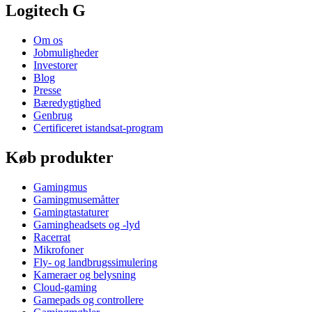
Logitech G
Om os
Jobmuligheder
Investorer
Blog
Presse
Bæredygtighed
Genbrug
Certificeret istandsat-program
Køb produkter
Gamingmus
Gamingmusemåtter
Gamingtastaturer
Gamingheadsets og -lyd
Racerrat
Mikrofoner
Fly- og landbrugssimulering
Kameraer og belysning
Cloud-gaming
Gamepads og controllere