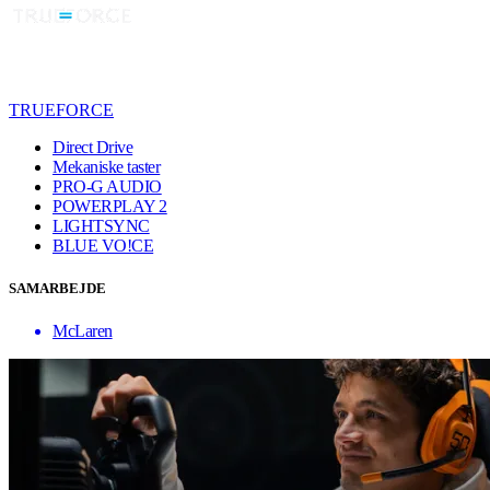
TRUEFORCE
Direct Drive
Mekaniske taster
PRO-G AUDIO
POWERPLAY 2
LIGHTSYNC
BLUE VO!CE
SAMARBEJDE
McLaren