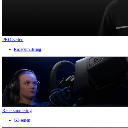
PRO-serien
Racersimulering
Racersimulering
G3-serien