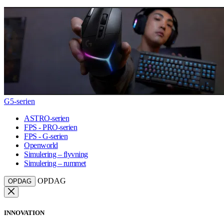
G5-serien
ASTRO-serien
FPS - PRO-serien
FPS - G-serien
Openworld
Simulering – flyvning
Simulering – rummet
OPDAG
OPDAG
INNOVATION