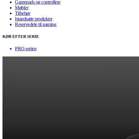
Gamepads og controllere
Møbler
Tilbehør
Istandsatte produkter
Reservedele til gaming
KØB EFTER SERIE
PRO-serien