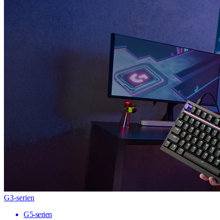
G3-serien
G5-serien