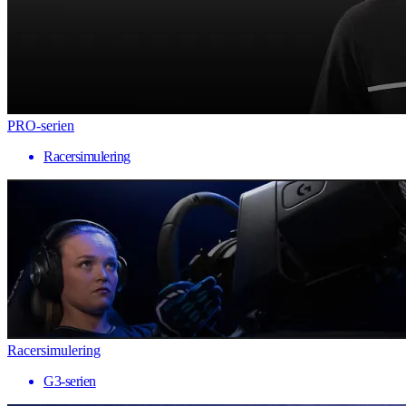
PRO-serien
Racersimulering
Racersimulering
G3-serien