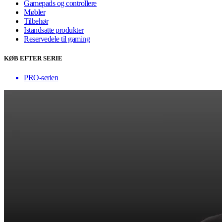
Gamepads og controllere
Møbler
Tilbehør
Istandsatte produkter
Reservedele til gaming
KØB EFTER SERIE
PRO-serien