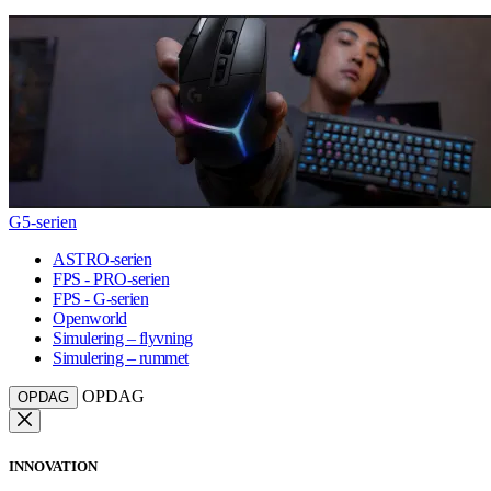
G5-serien
ASTRO-serien
FPS - PRO-serien
FPS - G-serien
Openworld
Simulering – flyvning
Simulering – rummet
OPDAG
OPDAG
INNOVATION