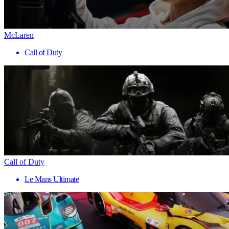
McLaren
Call of Duty
Call of Duty
Le Mans Ultimate