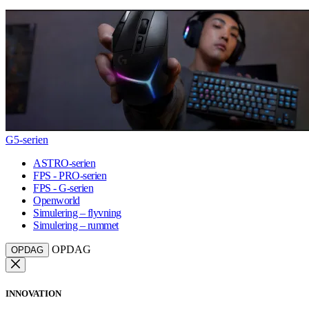
G5-serien
ASTRO-serien
FPS - PRO-serien
FPS - G-serien
Openworld
Simulering – flyvning
Simulering – rummet
OPDAG
OPDAG
INNOVATION