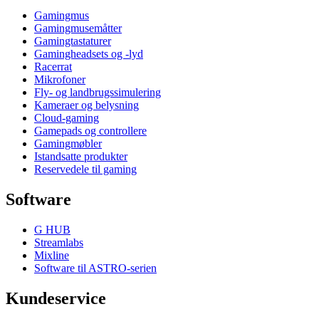
Gamingmus
Gamingmusemåtter
Gamingtastaturer
Gamingheadsets og -lyd
Racerrat
Mikrofoner
Fly- og landbrugssimulering
Kameraer og belysning
Cloud-gaming
Gamepads og controllere
Gamingmøbler
Istandsatte produkter
Reservedele til gaming
Software
G HUB
Streamlabs
Mixline
Software til ASTRO-serien
Kundeservice