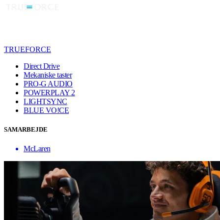
TRUEFORCE
Direct Drive
Mekaniske taster
PRO-G AUDIO
POWERPLAY 2
LIGHTSYNC
BLUE VO!CE
SAMARBEJDE
McLaren