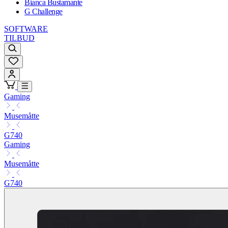
Bianca Bustamante
G Challenge
SOFTWARE
TILBUD
Gaming
Musemåtte
G740
Gaming
Musemåtte
G740