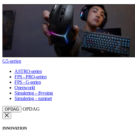
G5-serien
ASTRO-serien
FPS - PRO-serien
FPS - G-serien
Openworld
Simulering – flyvning
Simulering – rummet
OPDAG
OPDAG
INNOVATION