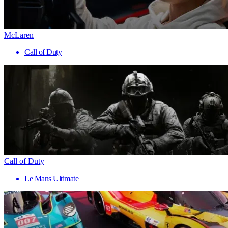
McLaren
Call of Duty
Call of Duty
Le Mans Ultimate