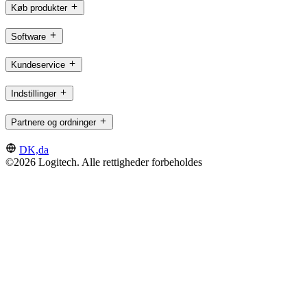
Køb produkter
Software
Kundeservice
Indstillinger
Partnere og ordninger
DK,da
©2026 Logitech. Alle rettigheder forbeholdes
Brugsvilkår
Politik om beskyttelse af personlige oplysninger
Cookieindstillinger
Sitemap
Logitech