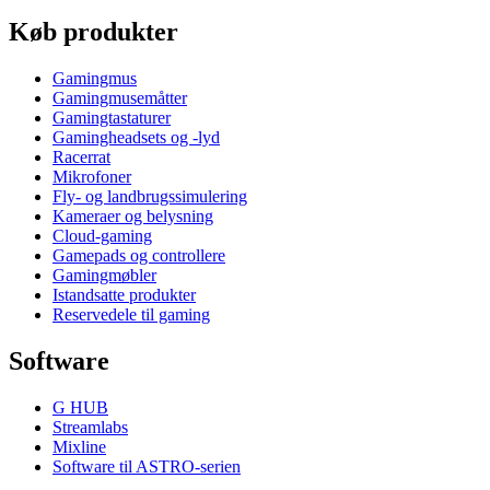
Køb produkter
Gamingmus
Gamingmusemåtter
Gamingtastaturer
Gamingheadsets og -lyd
Racerrat
Mikrofoner
Fly- og landbrugssimulering
Kameraer og belysning
Cloud-gaming
Gamepads og controllere
Gamingmøbler
Istandsatte produkter
Reservedele til gaming
Software
G HUB
Streamlabs
Mixline
Software til ASTRO-serien