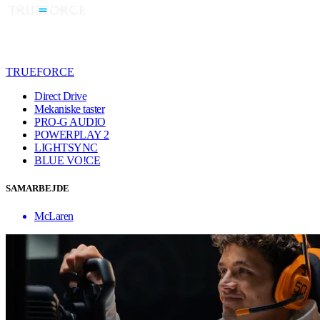
TRUEFORCE
Direct Drive
Mekaniske taster
PRO-G AUDIO
POWERPLAY 2
LIGHTSYNC
BLUE VO!CE
SAMARBEJDE
McLaren