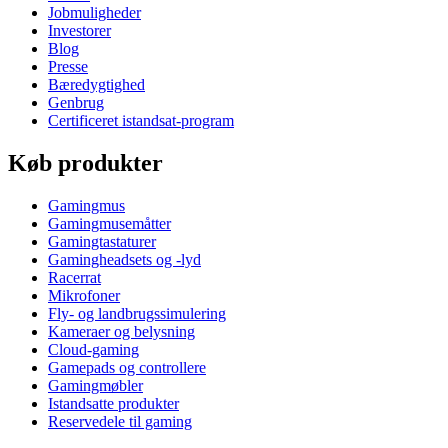
Jobmuligheder
Investorer
Blog
Presse
Bæredygtighed
Genbrug
Certificeret istandsat-program
Køb produkter
Gamingmus
Gamingmusemåtter
Gamingtastaturer
Gamingheadsets og -lyd
Racerrat
Mikrofoner
Fly- og landbrugssimulering
Kameraer og belysning
Cloud-gaming
Gamepads og controllere
Gamingmøbler
Istandsatte produkter
Reservedele til gaming