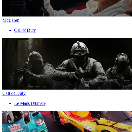
McLaren
Call of Duty
Call of Duty
Le Mans Ultimate