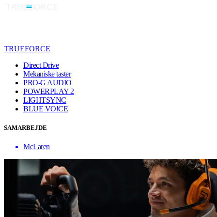
TRUEFORCE
Direct Drive
Mekaniske taster
PRO-G AUDIO
POWERPLAY 2
LIGHTSYNC
BLUE VO!CE
SAMARBEJDE
McLaren