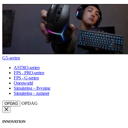
G5-serien
ASTRO-serien
FPS - PRO-serien
FPS - G-serien
Openworld
Simulering – flyvning
Simulering – rummet
OPDAG
OPDAG
INNOVATION