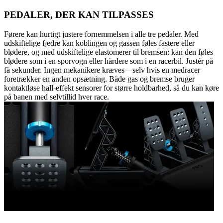
PEDALER, DER KAN TILPASSES
Førere kan hurtigt justere fornemmelsen i alle tre pedaler. Med
udskiftelige fjedre kan koblingen og gassen føles fastere eller
blødere, og med udskiftelige elastomerer til bremsen: kan den føles
blødere som i en sporvogn eller hårdere som i en racerbil. Justér på
få sekunder. Ingen mekanikere kræves—selv hvis en medracer
foretrækker en anden opsætning. Både gas og bremse bruger
kontaktløse hall-effekt sensorer for større holdbarhed, så du kan køre
på banen med selvtillid hver race.