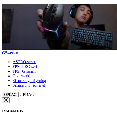
G5-serien
ASTRO-serien
FPS - PRO-serien
FPS - G-serien
Openworld
Simulering – flyvning
Simulering – rummet
OPDAG
OPDAG
INNOVATION