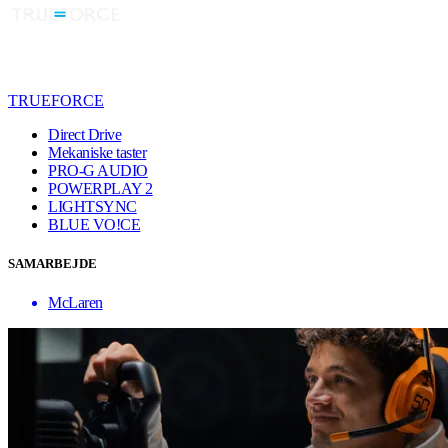
TRUEFORCE
Direct Drive
Mekaniske taster
PRO-G AUDIO
POWERPLAY 2
LIGHTSYNC
BLUE VO!CE
SAMARBEJDE
McLaren