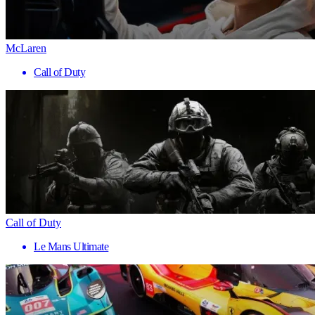
McLaren
Call of Duty
Call of Duty
Le Mans Ultimate