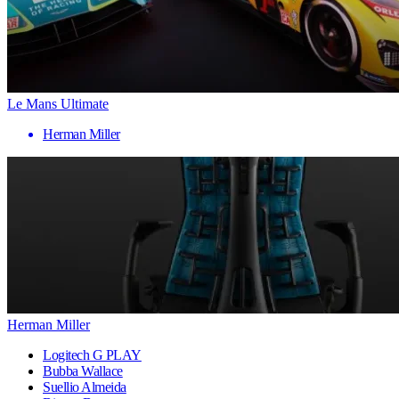
Le Mans Ultimate
Herman Miller
Herman Miller
Logitech G PLAY
Bubba Wallace
Suellio Almeida