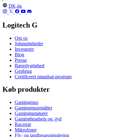
DK,da
Logitech G
Om os
Jobmuligheder
Investorer
Blog
Presse
Bæredygtighed
Genbrug
Certificeret istandsat-program
Køb produkter
Gamingmus
Gamingmusemåtter
Gamingtastaturer
Gamingheadsets og -lyd
Racerrat
Mikrofoner
Fly- og landbrugssimulering