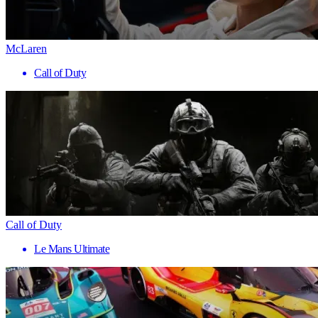
McLaren
Call of Duty
Call of Duty
Le Mans Ultimate