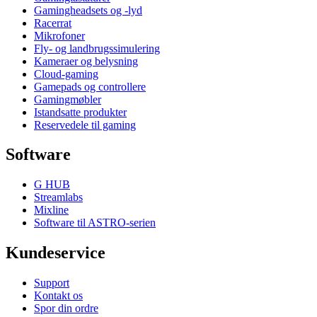
Gamingheadsets og -lyd
Racerrat
Mikrofoner
Fly- og landbrugssimulering
Kameraer og belysning
Cloud-gaming
Gamepads og controllere
Gamingmøbler
Istandsatte produkter
Reservedele til gaming
Software
G HUB
Streamlabs
Mixline
Software til ASTRO-serien
Kundeservice
Support
Kontakt os
Spor din ordre