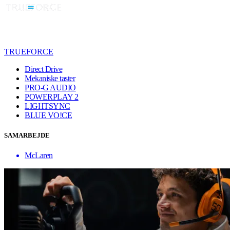
TRUEFORCE
Direct Drive
Mekaniske taster
PRO-G AUDIO
POWERPLAY 2
LIGHTSYNC
BLUE VO!CE
SAMARBEJDE
McLaren