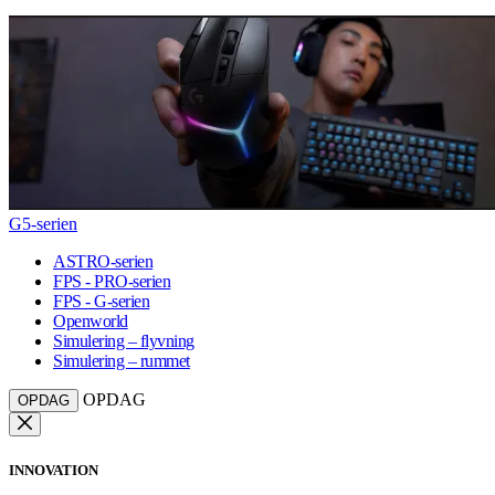
G5-serien
ASTRO-serien
FPS - PRO-serien
FPS - G-serien
Openworld
Simulering – flyvning
Simulering – rummet
OPDAG
OPDAG
INNOVATION