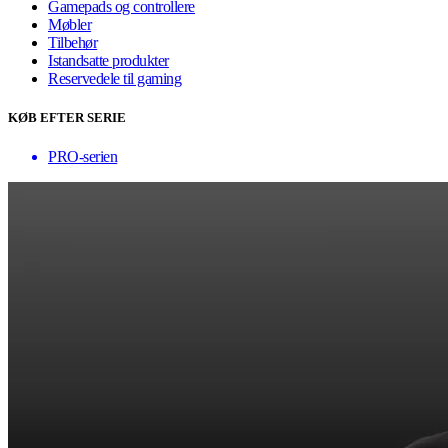
Gamepads og controllere
Møbler
Tilbehør
Istandsatte produkter
Reservedele til gaming
KØB EFTER SERIE
PRO-serien