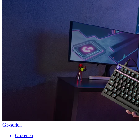
G3-serien
G5-serien