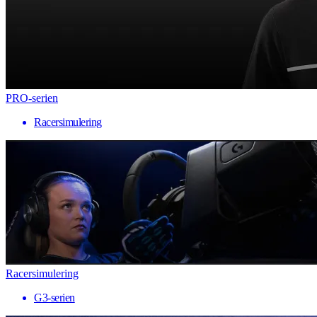
PRO-serien
Racersimulering
Racersimulering
G3-serien