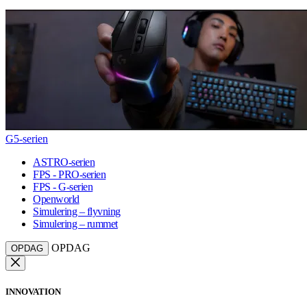
G5-serien
ASTRO-serien
FPS - PRO-serien
FPS - G-serien
Openworld
Simulering – flyvning
Simulering – rummet
OPDAG
OPDAG
INNOVATION