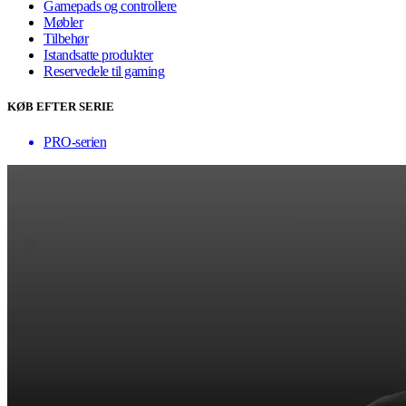
Gamepads og controllere
Møbler
Tilbehør
Istandsatte produkter
Reservedele til gaming
KØB EFTER SERIE
PRO-serien