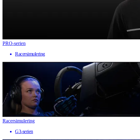
PRO-serien
Racersimulering
Racersimulering
G3-serien