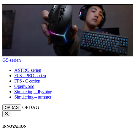
G5-serien
ASTRO-serien
FPS - PRO-serien
FPS - G-serien
Openworld
Simulering – flyvning
Simulering – rummet
OPDAG
OPDAG
INNOVATION