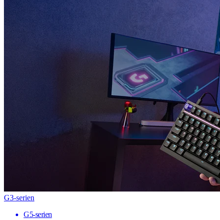
G3-serien
G5-serien