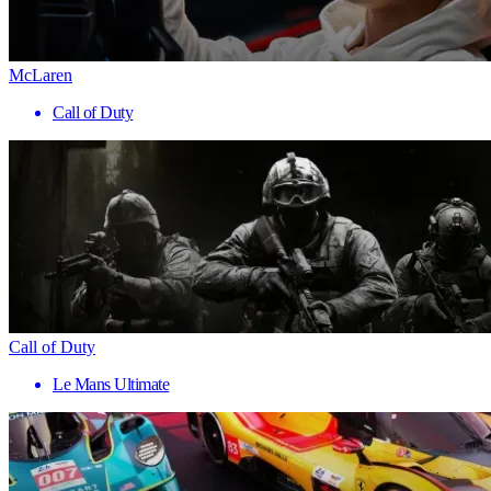
McLaren
Call of Duty
Call of Duty
Le Mans Ultimate