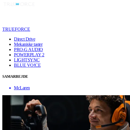
TRUEFORCE
Direct Drive
Mekaniske taster
PRO-G AUDIO
POWERPLAY 2
LIGHTSYNC
BLUE VO!CE
SAMARBEJDE
McLaren