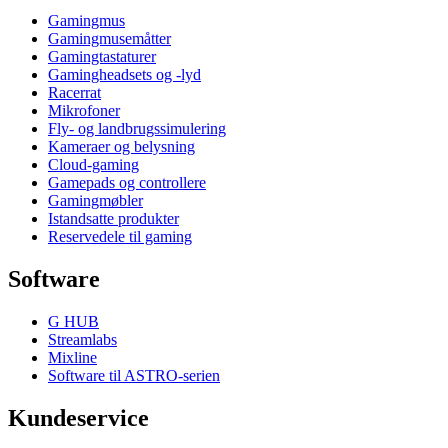
Gamingmus
Gamingmusemåtter
Gamingtastaturer
Gamingheadsets og -lyd
Racerrat
Mikrofoner
Fly- og landbrugssimulering
Kameraer og belysning
Cloud-gaming
Gamepads og controllere
Gamingmøbler
Istandsatte produkter
Reservedele til gaming
Software
G HUB
Streamlabs
Mixline
Software til ASTRO-serien
Kundeservice