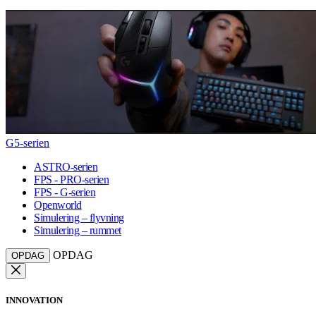
G5-serien
ASTRO-serien
FPS - PRO-serien
FPS - G-serien
Openworld
Simulering – flyvning
Simulering – rummet
OPDAG
OPDAG
INNOVATION