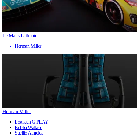
Le Mans Ultimate
Herman Miller
Herman Miller
Logitech G PLAY
Bubba Wallace
Suellio Almeida