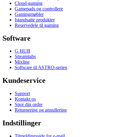
Cloud-gaming
Gamepads og controllere
Gamingmøbler
Istandsatte produkter
Reservedele til gaming
Software
G HUB
Streamlabs
Mixline
Software til ASTRO-serien
Kundeservice
Support
Kontakt os
Spor din ordre
Returnering og annullering
Indstillinger
Tilmeldingsside for e-mail