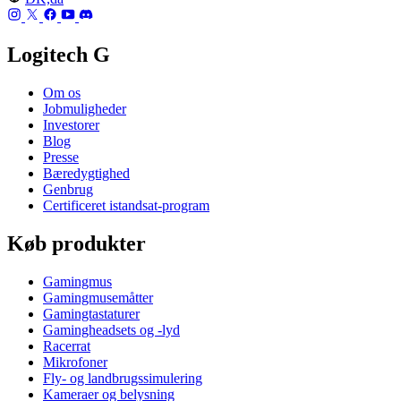
Logitech G
Om os
Jobmuligheder
Investorer
Blog
Presse
Bæredygtighed
Genbrug
Certificeret istandsat-program
Køb produkter
Gamingmus
Gamingmusemåtter
Gamingtastaturer
Gamingheadsets og -lyd
Racerrat
Mikrofoner
Fly- og landbrugssimulering
Kameraer og belysning