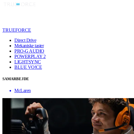
TRUEFORCE
Direct Drive
Mekaniske taster
PRO-G AUDIO
POWERPLAY 2
LIGHTSYNC
BLUE VO!CE
SAMARBEJDE
McLaren