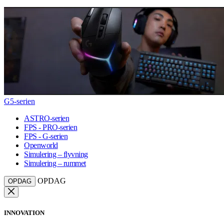
G5-serien
ASTRO-serien
FPS - PRO-serien
FPS - G-serien
Openworld
Simulering – flyvning
Simulering – rummet
OPDAG
OPDAG
INNOVATION