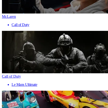
McLaren
Call of Duty
Call of Duty
Le Mans Ultimate