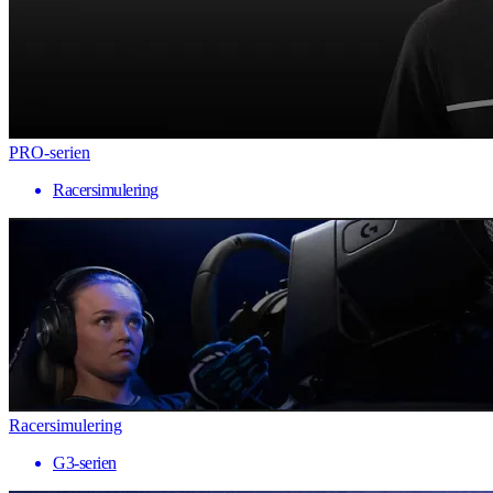
PRO-serien
Racersimulering
Racersimulering
G3-serien