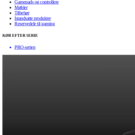
Gamepads og controllere
Møbler
Tilbehør
Istandsatte produkter
Reservedele til gaming
KØB EFTER SERIE
PRO-serien