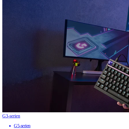
G3-serien
G5-serien