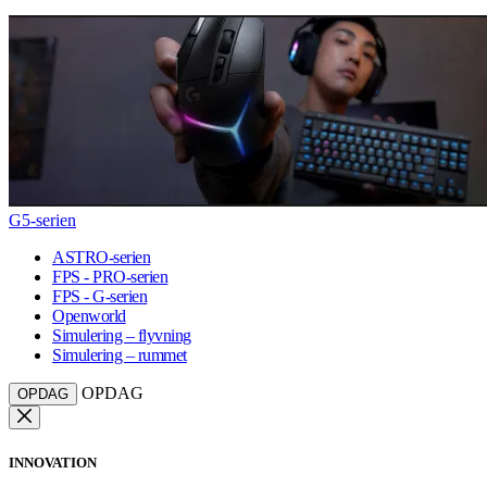
G5-serien
ASTRO-serien
FPS - PRO-serien
FPS - G-serien
Openworld
Simulering – flyvning
Simulering – rummet
OPDAG
OPDAG
INNOVATION