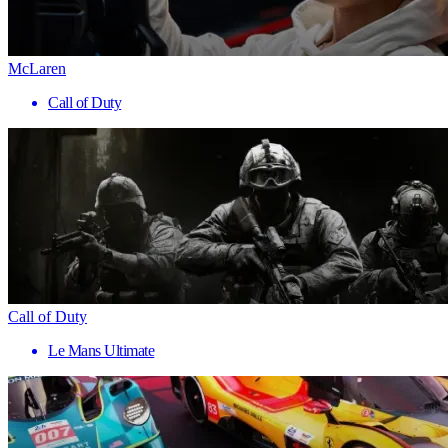
McLaren
Call of Duty
Call of Duty
Le Mans Ultimate