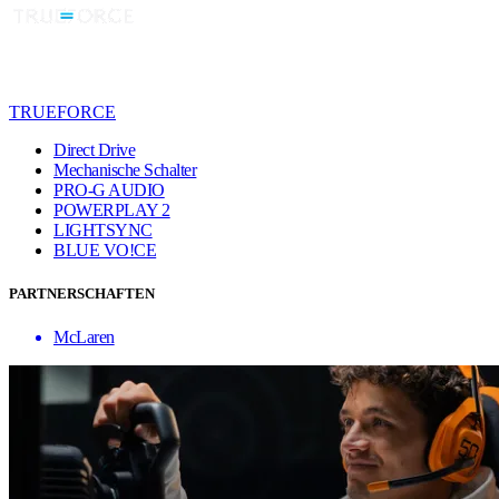
TRUEFORCE
Direct Drive
Mechanische Schalter
PRO-G AUDIO
POWERPLAY 2
LIGHTSYNC
BLUE VO!CE
PARTNERSCHAFTEN
McLaren