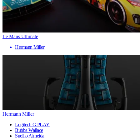
Le Mans Ultimate
Hermann Miller
Hermann Miller
Logitech G PLAY
Bubba Wallace
Suellio Almeida