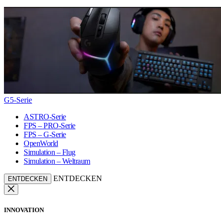
G5-Serie
ASTRO-Serie
FPS – PRO-Serie
FPS – G-Serie
OpenWorld
Simulation – Flug
Simulation – Weltraum
ENTDECKEN
ENTDECKEN
INNOVATION