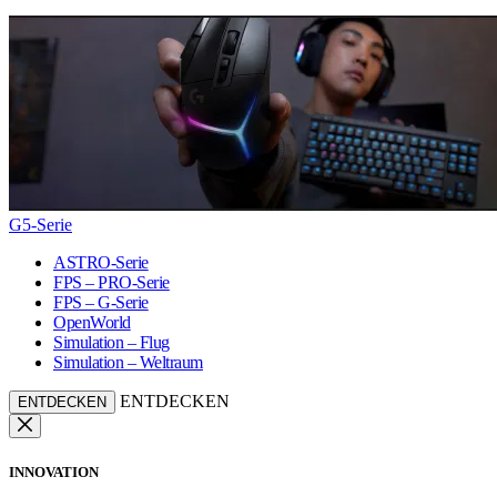
G5-Serie
ASTRO-Serie
FPS – PRO-Serie
FPS – G-Serie
OpenWorld
Simulation – Flug
Simulation – Weltraum
ENTDECKEN
ENTDECKEN
INNOVATION