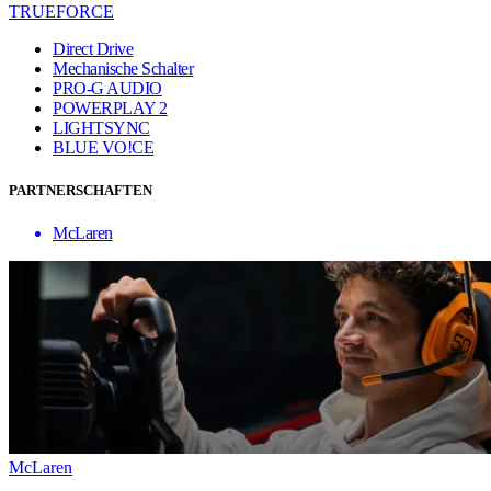
TRUEFORCE
Direct Drive
Mechanische Schalter
PRO-G AUDIO
POWERPLAY 2
LIGHTSYNC
BLUE VO!CE
PARTNERSCHAFTEN
McLaren
McLaren