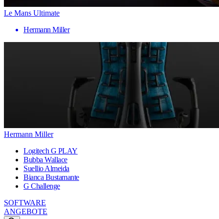
Le Mans Ultimate
Hermann Miller
Hermann Miller
Logitech G PLAY
Bubba Wallace
Suellio Almeida
Bianca Bustamante
G Challenge
SOFTWARE
ANGEBOTE