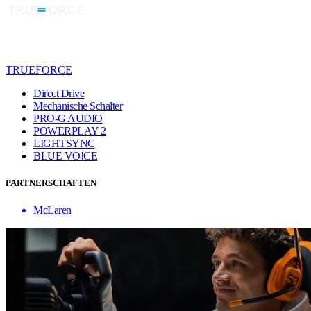
TRUEFORCE
Direct Drive
Mechanische Schalter
PRO-G AUDIO
POWERPLAY 2
LIGHTSYNC
BLUE VO!CE
PARTNERSCHAFTEN
McLaren