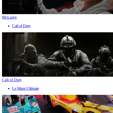
McLaren
Call of Duty
Call of Duty
Le Mans Ultimate