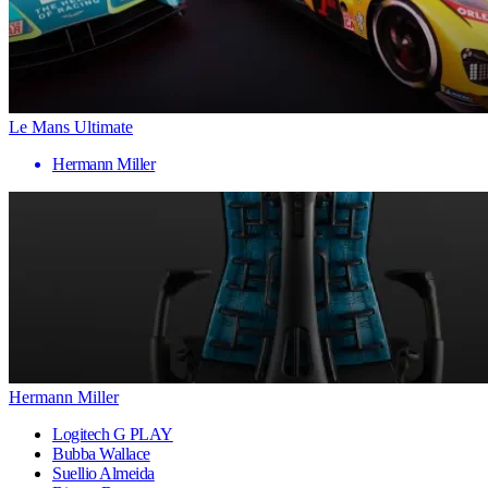
Le Mans Ultimate
Hermann Miller
Hermann Miller
Logitech G PLAY
Bubba Wallace
Suellio Almeida