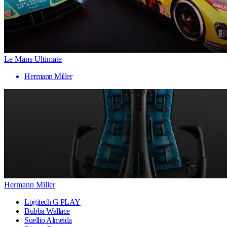
Le Mans Ultimate
Hermann Miller
Hermann Miller
Logitech G PLAY
Bubba Wallace
Suellio Almeida