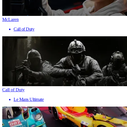
McLaren
Call of Duty
Call of Duty
Le Mans Ultimate