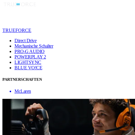
TRUEFORCE
Direct Drive
Mechanische Schalter
PRO-G AUDIO
POWERPLAY 2
LIGHTSYNC
BLUE VO!CE
PARTNERSCHAFTEN
McLaren