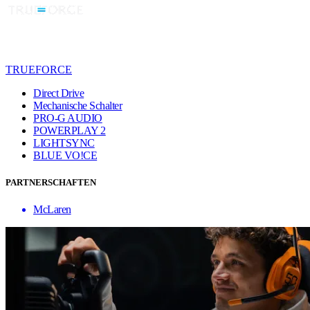
TRUEFORCE
Direct Drive
Mechanische Schalter
PRO-G AUDIO
POWERPLAY 2
LIGHTSYNC
BLUE VO!CE
PARTNERSCHAFTEN
McLaren