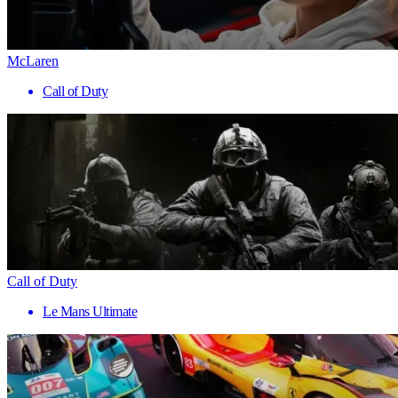
McLaren
Call of Duty
Call of Duty
Le Mans Ultimate