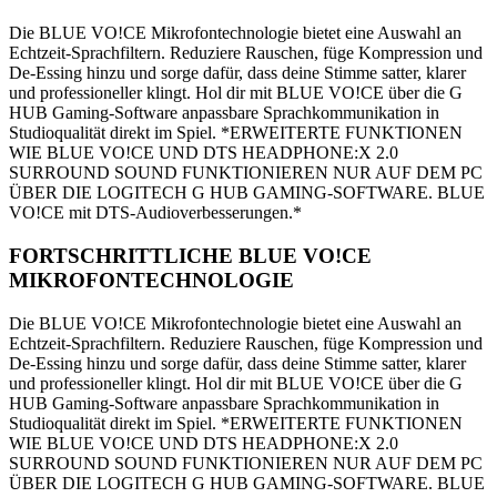
Die BLUE VO!CE Mikrofontechnologie bietet eine Auswahl an
Echtzeit-Sprachfiltern. Reduziere Rauschen, füge Kompression und
De-Essing hinzu und sorge dafür, dass deine Stimme satter, klarer
und professioneller klingt. Hol dir mit BLUE VO!CE über die G
HUB Gaming-Software anpassbare Sprachkommunikation in
Studioqualität direkt im Spiel. *ERWEITERTE FUNKTIONEN
WIE BLUE VO!CE UND DTS HEADPHONE:X 2.0
SURROUND SOUND FUNKTIONIEREN NUR AUF DEM PC
ÜBER DIE LOGITECH G HUB GAMING-SOFTWARE. BLUE
VO!CE mit DTS-Audioverbesserungen.*
FORTSCHRITTLICHE BLUE VO!CE
MIKROFONTECHNOLOGIE
Die BLUE VO!CE Mikrofontechnologie bietet eine Auswahl an
Echtzeit-Sprachfiltern. Reduziere Rauschen, füge Kompression und
De-Essing hinzu und sorge dafür, dass deine Stimme satter, klarer
und professioneller klingt. Hol dir mit BLUE VO!CE über die G
HUB Gaming-Software anpassbare Sprachkommunikation in
Studioqualität direkt im Spiel. *ERWEITERTE FUNKTIONEN
WIE BLUE VO!CE UND DTS HEADPHONE:X 2.0
SURROUND SOUND FUNKTIONIEREN NUR AUF DEM PC
ÜBER DIE LOGITECH G HUB GAMING-SOFTWARE. BLUE