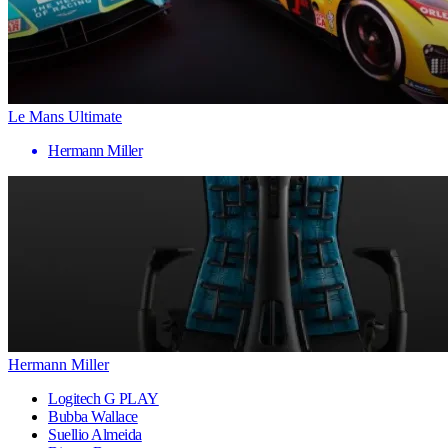
Le Mans Ultimate
Hermann Miller
Hermann Miller
Logitech G PLAY
Bubba Wallace
Suellio Almeida