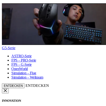
G5-Serie
ASTRO-Serie
FPS – PRO-Serie
FPS – G-Serie
OpenWorld
Simulation – Flug
Simulation – Weltraum
ENTDECKEN
ENTDECKEN
INNOVATION