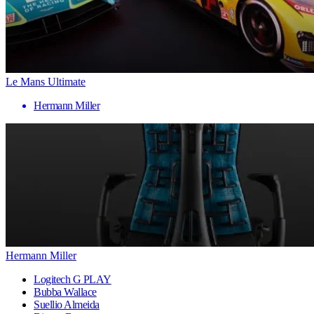
Le Mans Ultimate
Hermann Miller
Hermann Miller
Logitech G PLAY
Bubba Wallace
Suellio Almeida