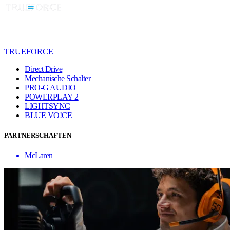
TRUEFORCE
Direct Drive
Mechanische Schalter
PRO-G AUDIO
POWERPLAY 2
LIGHTSYNC
BLUE VO!CE
PARTNERSCHAFTEN
McLaren