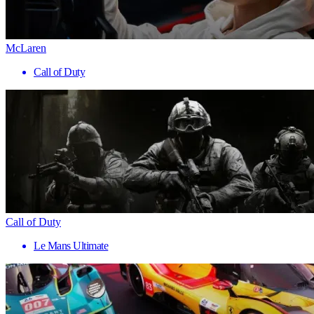
McLaren
Call of Duty
Call of Duty
Le Mans Ultimate