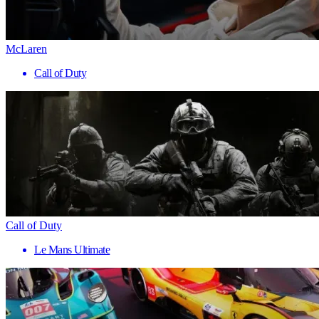
McLaren
Call of Duty
Call of Duty
Le Mans Ultimate