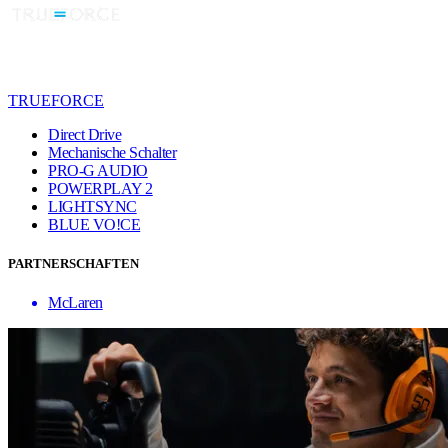
TRUEFORCE
Direct Drive
Mechanische Schalter
PRO-G AUDIO
POWERPLAY 2
LIGHTSYNC
BLUE VO!CE
PARTNERSCHAFTEN
McLaren