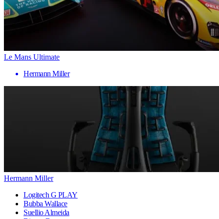
Le Mans Ultimate
Hermann Miller
Hermann Miller
Logitech G PLAY
Bubba Wallace
Suellio Almeida