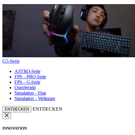
G5-Serie
ASTRO-Serie
FPS – PRO-Serie
FPS – G-Serie
OpenWorld
Simulation – Flug
Simulation – Weltraum
ENTDECKEN
ENTDECKEN
INNOVATION