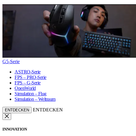
G5-Serie
ASTRO-Serie
FPS – PRO-Serie
FPS – G-Serie
OpenWorld
Simulation – Flug
Simulation – Weltraum
ENTDECKEN
ENTDECKEN
INNOVATION