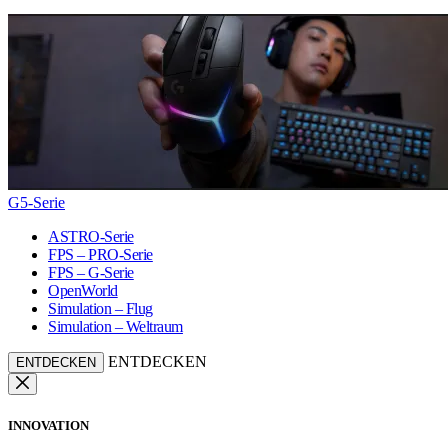
G5-Serie
ASTRO-Serie
FPS – PRO-Serie
FPS – G-Serie
OpenWorld
Simulation – Flug
Simulation – Weltraum
ENTDECKEN
ENTDECKEN
INNOVATION