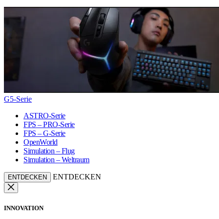
G5-Serie
ASTRO-Serie
FPS – PRO-Serie
FPS – G-Serie
OpenWorld
Simulation – Flug
Simulation – Weltraum
ENTDECKEN
ENTDECKEN
INNOVATION