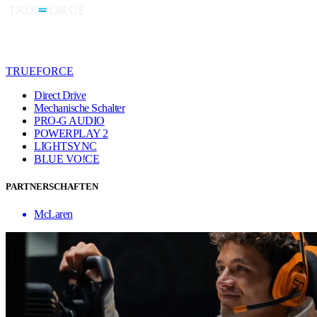
TRUEFORCE
Direct Drive
Mechanische Schalter
PRO-G AUDIO
POWERPLAY 2
LIGHTSYNC
BLUE VO!CE
PARTNERSCHAFTEN
McLaren