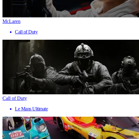
McLaren
Call of Duty
Call of Duty
Le Mans Ultimate