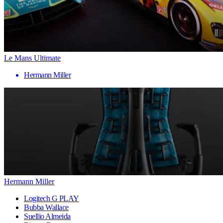
Le Mans Ultimate
Hermann Miller
Hermann Miller
Logitech G PLAY
Bubba Wallace
Suellio Almeida