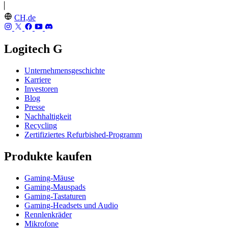
CH,de
Logitech G
Unternehmensgeschichte
Karriere
Investoren
Blog
Presse
Nachhaltigkeit
Recycling
Zertifiziertes Refurbished-Programm
Produkte kaufen
Gaming-Mäuse
Gaming-Mauspads
Gaming-Tastaturen
Gaming-Headsets und Audio
Rennlenkräder
Mikrofone