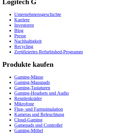
Logitech G
Unternehmensgeschichte
Karriere
Investoren
Blog
Presse
Nachhaltigkeit
Recycling
Zertifiziertes Refurbished-Programm
Produkte kaufen
Gaming-Mäuse
Gaming-Mauspads
Gaming-Tastaturen
Gaming-Headsets und Audio
Rennlenkräder
Mikrofone
Flug- und Farmsimulation
Kameras und Beleuchtung
Cloud-Gaming
Gamepads und Controller
Gaming-Möbel