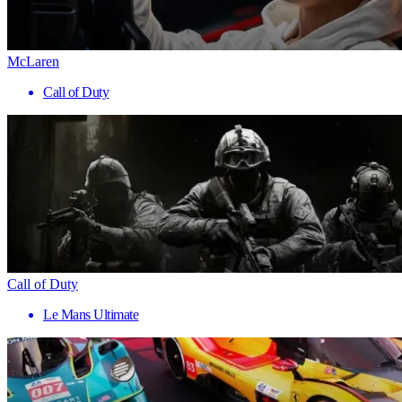
McLaren
Call of Duty
Call of Duty
Le Mans Ultimate