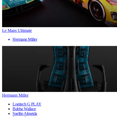
Le Mans Ultimate
Hermann Miller
Hermann Miller
Logitech G PLAY
Bubba Wallace
Suellio Almeida