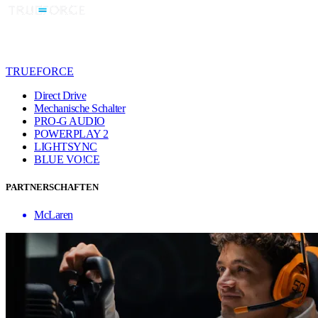
TRUEFORCE
Direct Drive
Mechanische Schalter
PRO-G AUDIO
POWERPLAY 2
LIGHTSYNC
BLUE VO!CE
PARTNERSCHAFTEN
McLaren