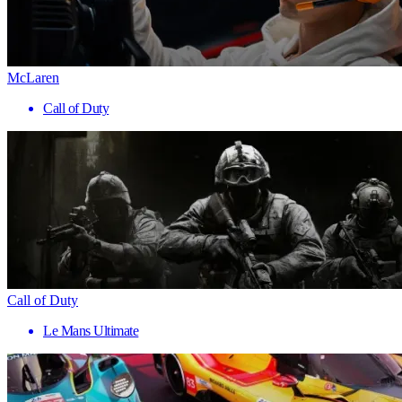
McLaren
Call of Duty
Call of Duty
Le Mans Ultimate