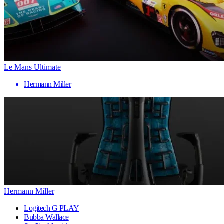
Le Mans Ultimate
Hermann Miller
Hermann Miller
Logitech G PLAY
Bubba Wallace