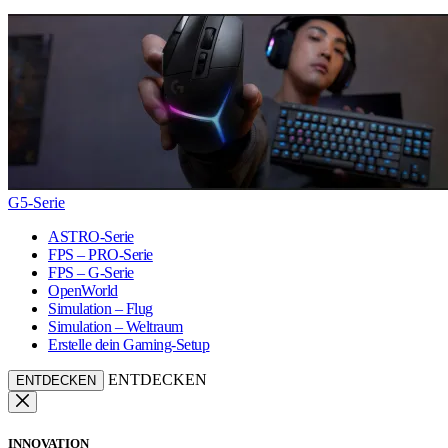
G5-Serie
ASTRO-Serie
FPS – PRO-Serie
FPS – G-Serie
OpenWorld
Simulation – Flug
Simulation – Weltraum
Erstelle dein Gaming-Setup
ENTDECKEN
ENTDECKEN
INNOVATION