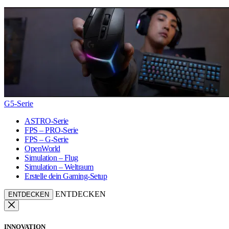
G5-Serie
ASTRO-Serie
FPS – PRO-Serie
FPS – G-Serie
OpenWorld
Simulation – Flug
Simulation – Weltraum
Erstelle dein Gaming-Setup
ENTDECKEN
ENTDECKEN
INNOVATION