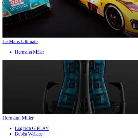
Le Mans Ultimate
Hermann Miller
Hermann Miller
Logitech G PLAY
Bubba Wallace