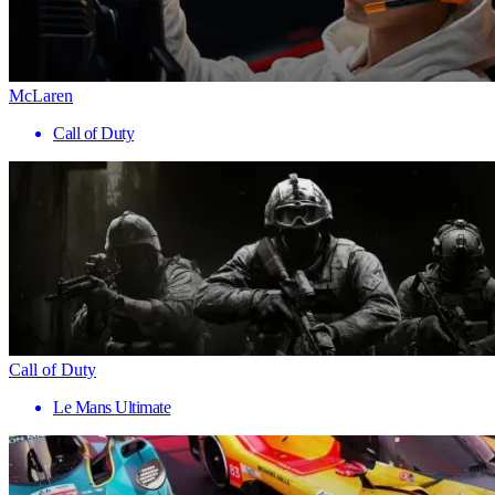
McLaren
Call of Duty
Call of Duty
Le Mans Ultimate