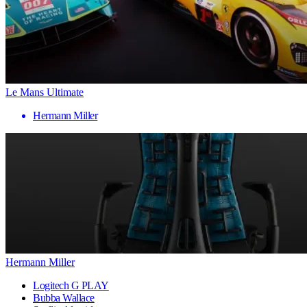
Le Mans Ultimate
Hermann Miller
Hermann Miller
Logitech G PLAY
Bubba Wallace