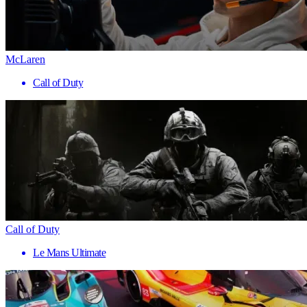
McLaren
Call of Duty
Call of Duty
Le Mans Ultimate