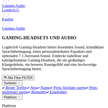
Gaming-Audio
Logitech G
Kaufen
Gaming-Audio
GAMING-HEADSETS UND AUDIO
Logitech® Gaming-Headsets bieten fesselnden Sound, kristallklare
Sprachübertragung, einen personalisierbaren Equalizer und
optionalen 7.1-Surround-Sound. Entdecke kabellose und
kabelgebundene Gaming-Headsets, die ein großartiges
Klangerlebnis, ein besseres Raumgefühl und eine hochwertige
Sprachübertragung bieten.
Alle Filter
FILTER
Sortieren
Bester Treffer
Neu
Name
Preis: höchster zuerst
Preis:
niedrigster zuerst
Bestseller
Empfohlen
Plattform
Plattform