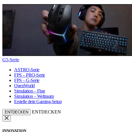
G5-Serie
ASTRO-Serie
FPS – PRO-Serie
FPS – G-Serie
OpenWorld
Simulation – Flug
Simulation – Weltraum
Erstelle dein Gaming-Setup
ENTDECKEN
ENTDECKEN
INNOVATION