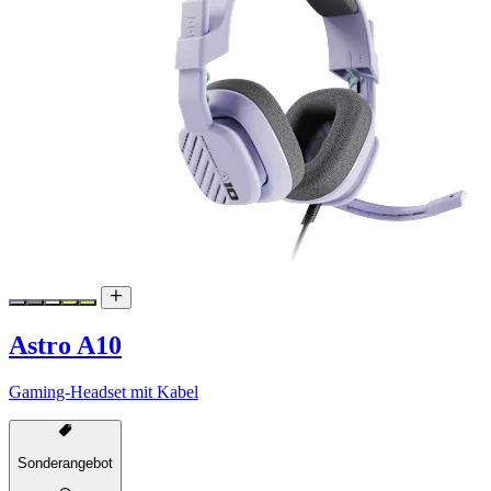
Astro A10
Gaming-Headset mit Kabel
Sonderangebot