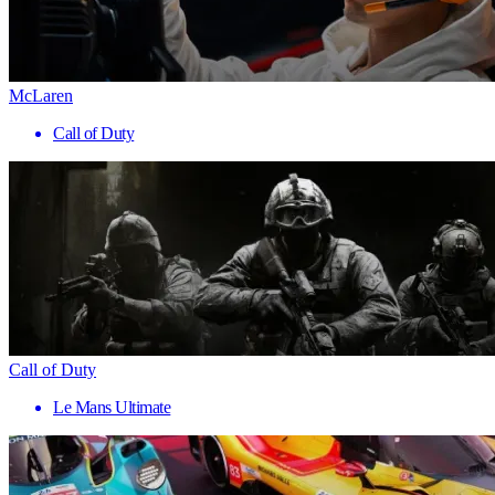
McLaren
Call of Duty
Call of Duty
Le Mans Ultimate