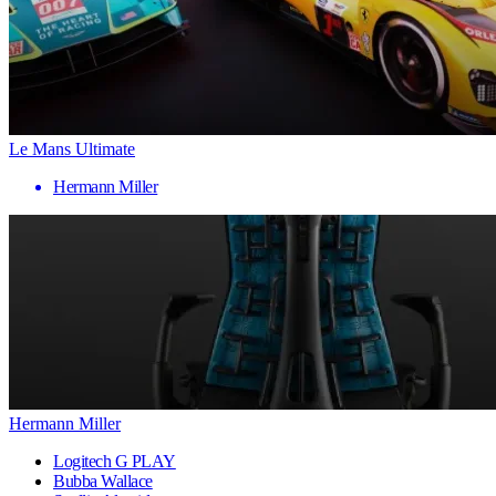
Le Mans Ultimate
Hermann Miller
Hermann Miller
Logitech G PLAY
Bubba Wallace