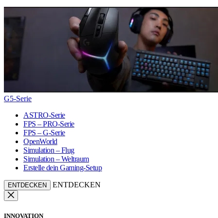
G5-Serie
ASTRO-Serie
FPS – PRO-Serie
FPS – G-Serie
OpenWorld
Simulation – Flug
Simulation – Weltraum
Erstelle dein Gaming-Setup
ENTDECKEN
ENTDECKEN
INNOVATION