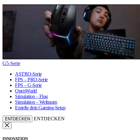
G5-Serie
ASTRO-Serie
FPS – PRO-Serie
FPS – G-Serie
OpenWorld
Simulation – Flug
Simulation – Weltraum
Erstelle dein Gaming-Setup
ENTDECKEN
ENTDECKEN
INNOVATION