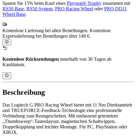
Sparen Sie 15% beim Kauf eines
Playseat® Trophy
zusammen mit
RS50 Base
,
RS50 System
,
PRO Racing Wheel
oder
PRO DD11
Wheel Base
.
Kostenlose Lieferung bei allen Bestellungen. Kostenlose
Expresslieferung bei Bestellungen über 149 €.
Kostenlose Rücksendungen
innerhalb von 30 Tagen ab
Kaufdatum.
Beschreibung
Das Logitech G PRO Racing Wheel bietet mit 11 Nm Direktantrieb
und TRUEFORCE-Feedback-Technologie eine professionelle
Verbindung zum Renngeschehen. Mit umfassend getestetem
„Thumbsweep“-Tastenlayout, magnetischen Schaltwippen,
Doppelkupplung und leichter Montage. Für PC, PlayStation oder
XBOX.