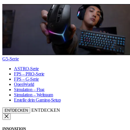
G5-Serie
ASTRO-Serie
FPS – PRO-Serie
FPS – G-Serie
OpenWorld
Simulation – Flug
Simulation – Weltraum
Erstelle dein Gaming-Setup
ENTDECKEN
ENTDECKEN
INNOVATION