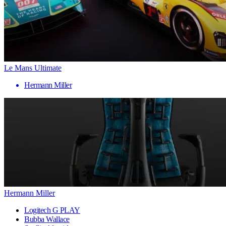
Le Mans Ultimate
Hermann Miller
Hermann Miller
Logitech G PLAY
Bubba Wallace