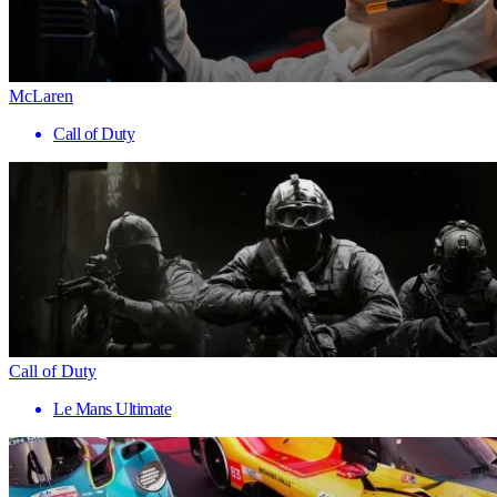
McLaren
Call of Duty
Call of Duty
Le Mans Ultimate