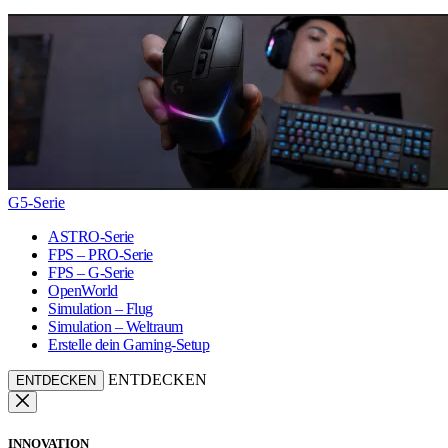
G5-Serie
ASTRO-Serie
FPS – PRO-Serie
FPS – G-Serie
OpenWorld
Simulation – Flug
Simulation – Weltraum
Erstelle dein Gaming-Setup
ENTDECKEN
ENTDECKEN
INNOVATION