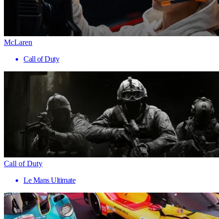
McLaren
Call of Duty
Call of Duty
Le Mans Ultimate