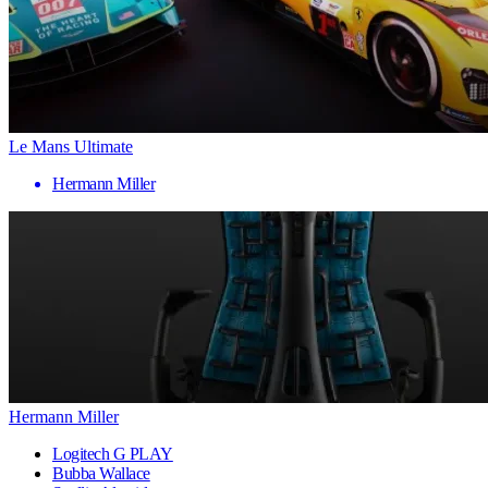
Le Mans Ultimate
Hermann Miller
Hermann Miller
Logitech G PLAY
Bubba Wallace