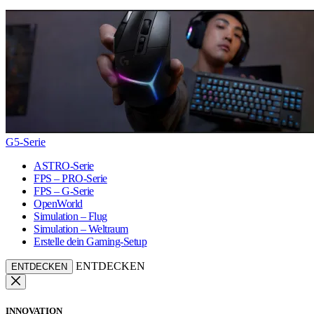
G5-Serie
ASTRO-Serie
FPS – PRO-Serie
FPS – G-Serie
OpenWorld
Simulation – Flug
Simulation – Weltraum
Erstelle dein Gaming-Setup
ENTDECKEN
ENTDECKEN
INNOVATION