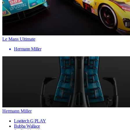
Le Mans Ultimate
Hermann Miller
Hermann Miller
Logitech G PLAY
Bubba Wallace