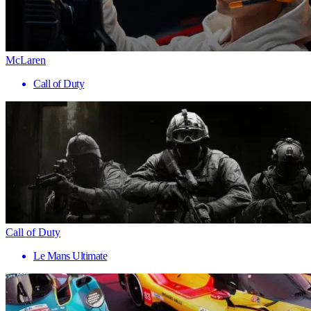
McLaren
Call of Duty
Call of Duty
Le Mans Ultimate