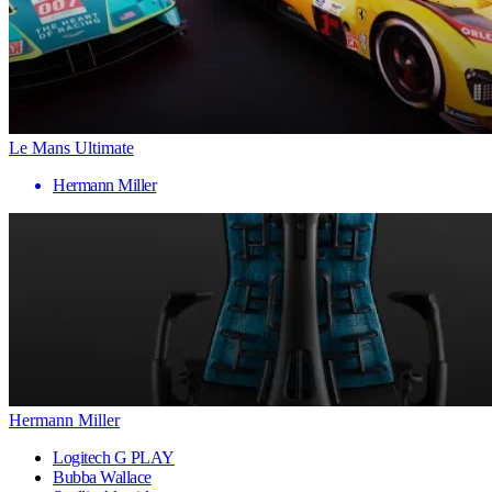
Le Mans Ultimate
Hermann Miller
Hermann Miller
Logitech G PLAY
Bubba Wallace