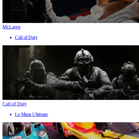
McLaren
Call of Duty
Call of Duty
Le Mans Ultimate