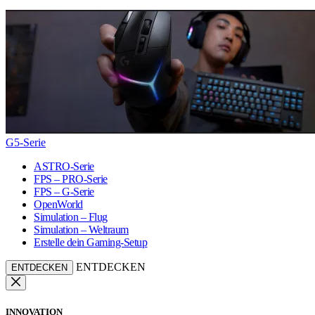
G5-Serie
ASTRO-Serie
FPS – PRO-Serie
FPS – G-Serie
OpenWorld
Simulation – Flug
Simulation – Weltraum
Erstelle dein Gaming-Setup
ENTDECKEN
ENTDECKEN
INNOVATION