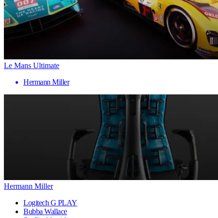
Le Mans Ultimate
Hermann Miller
Hermann Miller
Logitech G PLAY
Bubba Wallace