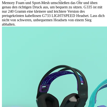
Memory Foam und Sport-Mesh umschließen das Ohr und üben
genau den richtigen Druck aus, um bequem zu sitzen. G335 ist mit
nur 240 Gramm eine kleinere und leichtere Version des
preisgekrönten kabellosen G733 LIGHTSPEED Headset. Lass dich
nicht von schweren, unbequemen Headsets von einem Sieg
abhalten.