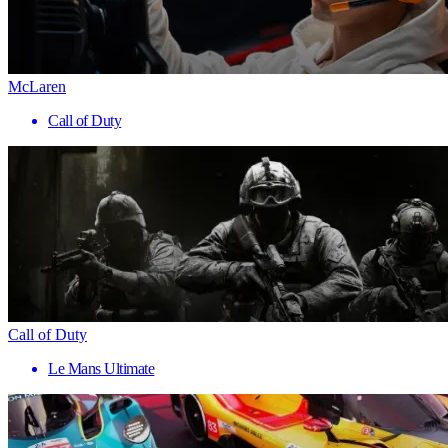
McLaren
Call of Duty
Call of Duty
Le Mans Ultimate