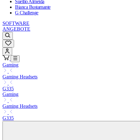
Suellio Almeida
Bianca Bustamante
G Challenge
SOFTWARE
ANGEBOTE
Gaming
Gaming Headsets
G335
Gaming
Gaming Headsets
G335