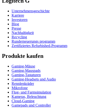
Logitech G
Unternehmensgeschichte
Karriere
Investoren
Blog
Presse
Nachhaltigkeit
Recycling
Runderneuerungs programm
Zertifiziertes Refurbished-Programm
Produkte kaufen
Gaming-Mäuse
Gaming-Mauspads
Gaming-Tastaturen
Gaming-Headsets und Audio
Rennlenkräder
Mikrofone
Flug- und Farmsimulation
Kameras, Beleuchtung
Cloud-Gaming
Gamepads und Controller