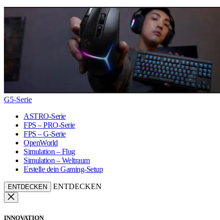
G5-Serie
ASTRO-Serie
FPS – PRO-Serie
FPS – G-Serie
OpenWorld
Simulation – Flug
Simulation – Weltraum
Erstelle dein Gaming-Setup
ENTDECKEN
ENTDECKEN
INNOVATION