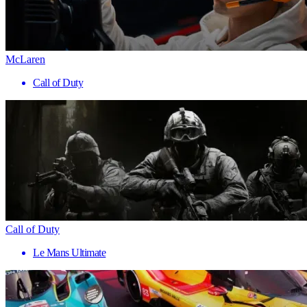
McLaren
Call of Duty
Call of Duty
Le Mans Ultimate