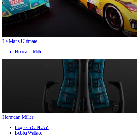
Le Mans Ultimate
Hermann Miller
Hermann Miller
Logitech G PLAY
Bubba Wallace