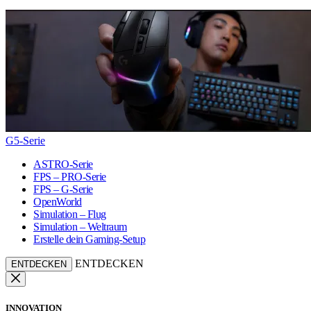
G5-Serie
ASTRO-Serie
FPS – PRO-Serie
FPS – G-Serie
OpenWorld
Simulation – Flug
Simulation – Weltraum
Erstelle dein Gaming-Setup
ENTDECKEN
ENTDECKEN
INNOVATION