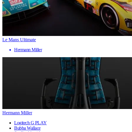
Le Mans Ultimate
Hermann Miller
Hermann Miller
Logitech G PLAY
Bubba Wallace