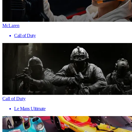
McLaren
Call of Duty
Call of Duty
Le Mans Ultimate