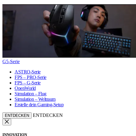
G5-Serie
ASTRO-Serie
FPS – PRO-Serie
FPS – G-Serie
OpenWorld
Simulation – Flug
Simulation – Weltraum
Erstelle dein Gaming-Setup
ENTDECKEN
ENTDECKEN
INNOVATION