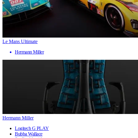
Le Mans Ultimate
Hermann Miller
Hermann Miller
Logitech G PLAY
Bubba Wallace