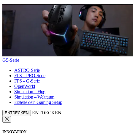
G5-Serie
ASTRO-Serie
FPS – PRO-Serie
FPS – G-Serie
OpenWorld
Simulation – Flug
Simulation – Weltraum
Erstelle dein Gaming-Setup
ENTDECKEN
ENTDECKEN
INNOVATION