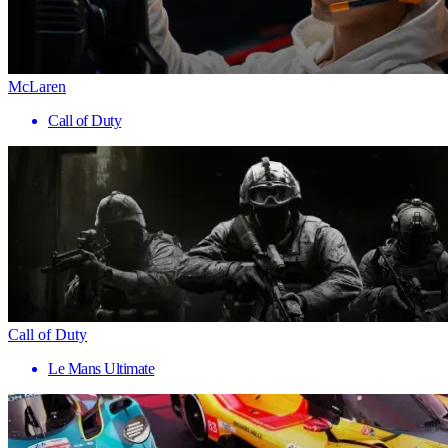
McLaren
Call of Duty
Call of Duty
Le Mans Ultimate