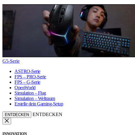
G5-Serie
ASTRO-Serie
FPS – PRO-Serie
FPS – G-Serie
OpenWorld
Simulation – Flug
Simulation – Weltraum
Erstelle dein Gaming-Setup
ENTDECKEN
ENTDECKEN
INNOVATION