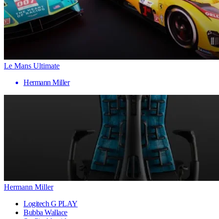
Le Mans Ultimate
Hermann Miller
Hermann Miller
Logitech G PLAY
Bubba Wallace