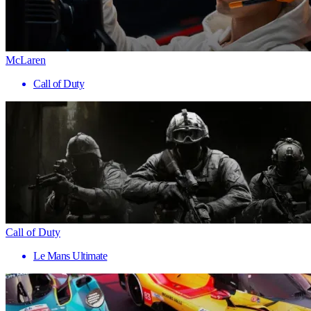
McLaren
Call of Duty
Call of Duty
Le Mans Ultimate