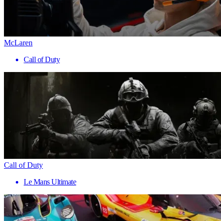
McLaren
Call of Duty
Call of Duty
Le Mans Ultimate