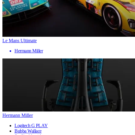
Le Mans Ultimate
Hermann Miller
Hermann Miller
Logitech G PLAY
Bubba Wallace