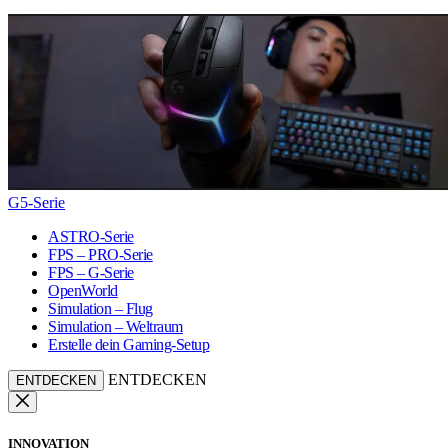
G5-Serie
ASTRO-Serie
FPS – PRO-Serie
FPS – G-Serie
OpenWorld
Simulation – Flug
Simulation – Weltraum
Erstelle dein Gaming-Setup
ENTDECKEN
ENTDECKEN
INNOVATION