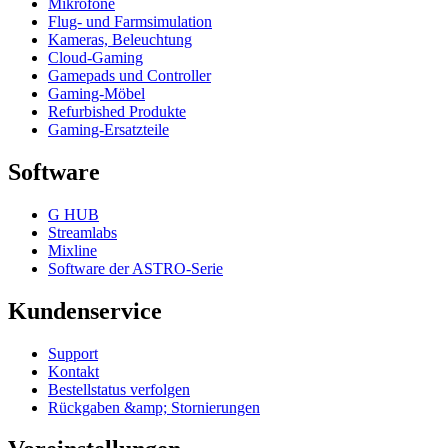
Mikrofone
Flug- und Farmsimulation
Kameras, Beleuchtung
Cloud-Gaming
Gamepads und Controller
Gaming-Möbel
Refurbished Produkte
Gaming-Ersatzteile
Software
G HUB
Streamlabs
Mixline
Software der ASTRO-Serie
Kundenservice
Support
Kontakt
Bestellstatus verfolgen
Rückgaben &amp; Stornierungen