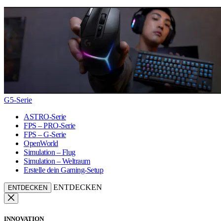
G5-Serie
ASTRO-Serie
FPS – PRO-Serie
FPS – G-Serie
OpenWorld
Simulation – Flug
Simulation – Weltraum
Erstelle dein Gaming-Setup
ENTDECKEN
ENTDECKEN
INNOVATION