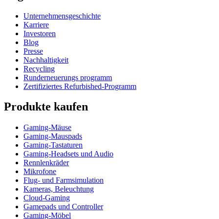
Unternehmensgeschichte
Karriere
Investoren
Blog
Presse
Nachhaltigkeit
Recycling
Runderneuerungs programm
Zertifiziertes Refurbished-Programm
Produkte kaufen
Gaming-Mäuse
Gaming-Mauspads
Gaming-Tastaturen
Gaming-Headsets und Audio
Rennlenkräder
Mikrofone
Flug- und Farmsimulation
Kameras, Beleuchtung
Cloud-Gaming
Gamepads und Controller
Gaming-Möbel