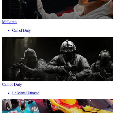
McLaren
Call of Duty
Call of Duty
Le Mans Ultimate