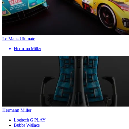
Le Mans Ultimate
Hermann Miller
Hermann Miller
Logitech G PLAY
Bubba Wallace