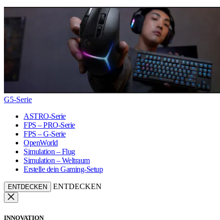
G5-Serie
ASTRO-Serie
FPS – PRO-Serie
FPS – G-Serie
OpenWorld
Simulation – Flug
Simulation – Weltraum
Erstelle dein Gaming-Setup
ENTDECKEN
ENTDECKEN
INNOVATION