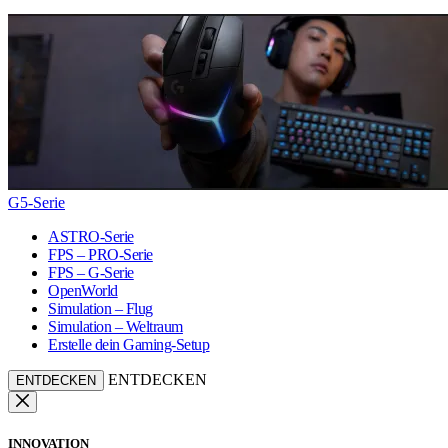
G5-Serie
ASTRO-Serie
FPS – PRO-Serie
FPS – G-Serie
OpenWorld
Simulation – Flug
Simulation – Weltraum
Erstelle dein Gaming-Setup
ENTDECKEN
ENTDECKEN
INNOVATION