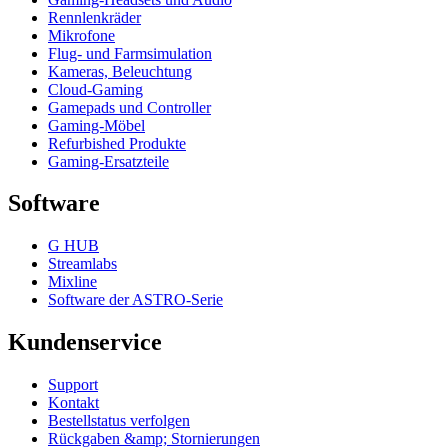
Rennlenkräder
Mikrofone
Flug- und Farmsimulation
Kameras, Beleuchtung
Cloud-Gaming
Gamepads und Controller
Gaming-Möbel
Refurbished Produkte
Gaming-Ersatzteile
Software
G HUB
Streamlabs
Mixline
Software der ASTRO-Serie
Kundenservice
Support
Kontakt
Bestellstatus verfolgen
Rückgaben &amp; Stornierungen