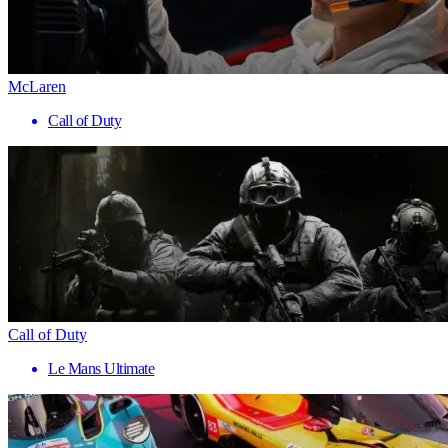
McLaren
Call of Duty
Call of Duty
Le Mans Ultimate