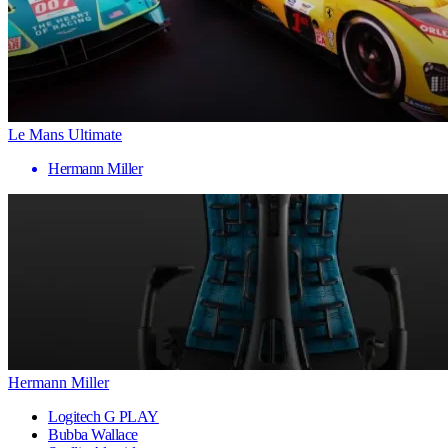
Le Mans Ultimate
Hermann Miller
Hermann Miller
Logitech G PLAY
Bubba Wallace