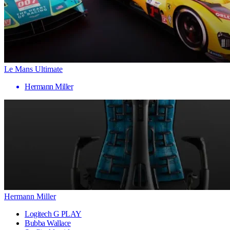
Le Mans Ultimate
Hermann Miller
Hermann Miller
Logitech G PLAY
Bubba Wallace