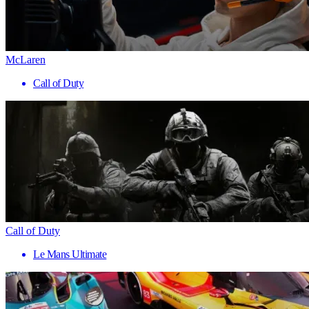
McLaren
Call of Duty
Call of Duty
Le Mans Ultimate