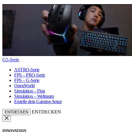
G5-Serie
ASTRO-Serie
FPS – PRO-Serie
FPS – G-Serie
OpenWorld
Simulation – Flug
Simulation – Weltraum
Erstelle dein Gaming-Setup
ENTDECKEN
ENTDECKEN
INNOVATION