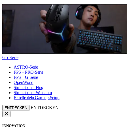
G5-Serie
ASTRO-Serie
FPS – PRO-Serie
FPS – G-Serie
OpenWorld
Simulation – Flug
Simulation – Weltraum
Erstelle dein Gaming-Setup
ENTDECKEN
ENTDECKEN
INNOVATION