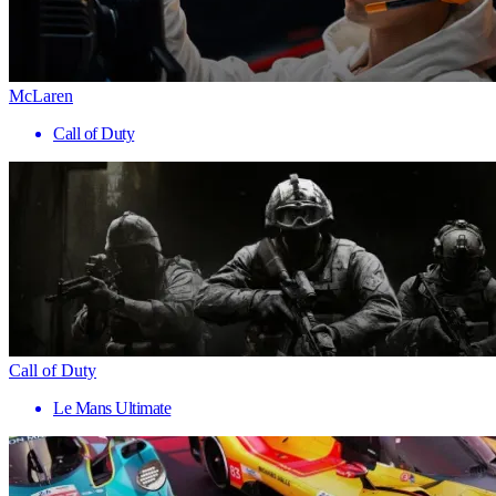
McLaren
Call of Duty
Call of Duty
Le Mans Ultimate