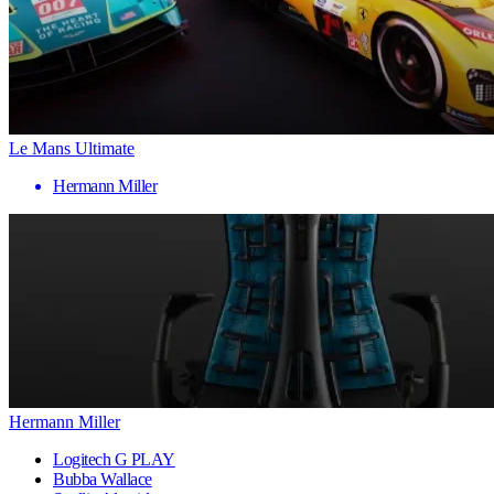
Le Mans Ultimate
Hermann Miller
Hermann Miller
Logitech G PLAY
Bubba Wallace