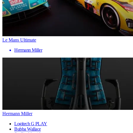
Le Mans Ultimate
Hermann Miller
Hermann Miller
Logitech G PLAY
Bubba Wallace