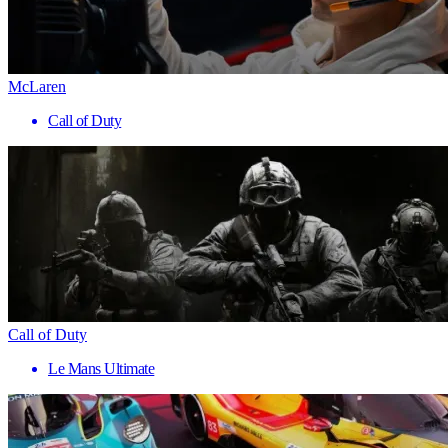
McLaren
Call of Duty
Call of Duty
Le Mans Ultimate